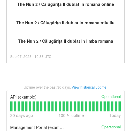
The Nun 2 / Călugăriţa II dublat in romana online
The Nun 2 / Călugăriţa II dublat in romana trilulilu
The Nun 2 / Călugăriţa II dublat in limba romana
Sep
07
,
2023
-
19:38
UTC
Uptime over the past
30
days.
View historical uptime.
Operational
API (example)
30
days ago
100
% uptime
Today
Operational
Management Portal (example)