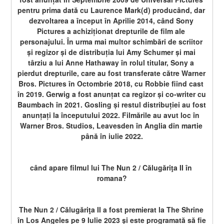
pentru prima dată cu Laurence Mark(d) producând, dar 
dezvoltarea a început în Aprilie 2014, când Sony 
Pictures a achiziționat drepturile de film ale 
personajului. În urma mai multor schimbări de scriitor 
și regizor și de distribuția lui Amy Schumer și mai 
târziu a lui Anne Hathaway în rolul titular, Sony a 
pierdut drepturile, care au fost transferate către Warner 
Bros. Pictures în Octombrie 2018, cu Robbie fiind cast 
în 2019. Gerwig a fost anunțat ca regizor și co-writer cu 
Baumbach în 2021. Gosling și restul distribuției au fost 
anunțați la începutului 2022. Filmările au avut loc în 
Warner Bros. Studios, Leavesden în Anglia din martie 
până în iulie 2022.
când apare filmul lui The Nun 2 / Călugăriţa II în 
romana?
The Nun 2 / Călugăriţa II a fost premierat la The Shrine 
în Los Angeles pe 9 Iulie 2023 și este programată să fie 