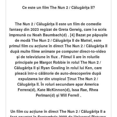
Ce este un film The Nun 2 / Călugăriţa II?
The Nun 2 / Călugăriţa II este un film de comedie 
fantasy din 2023 regizat de Greta Gerwig, care l-a scris 
împreună cu Noah Baumbach(d) . [4] Bazat pe păpușile 
de modă The Nun 2 / Călugăriţa II de Mattel, este 
primul film cu acțiune în direct The Nun 2 / Călugăriţa II 
după multe filme animate pe computer direct-to-video 
și de televiziune în flux . Filmul îi are în rolurile 
principale pe Margot Robbie în rolul The Nun 2 / 
Călugăriţa II și Ryan Gosling în rolul lui Ken, care 
pleacă într-o călătorie de auto-descoperire după 
expulzarea lor din utopicul Ținut The Nun 2 / 
Călugăriţa II. În roluri secundare apar America 
Ferrera(d), Kate McKinnon(d), Issa Rae, Rhea 
Perlman(d) și Will Ferrell .
Un film cu acțiune în direct The Nun 2 / Călugăriţa II a 
fost anunțat în Septembrie 2009 de Universal Pictures 