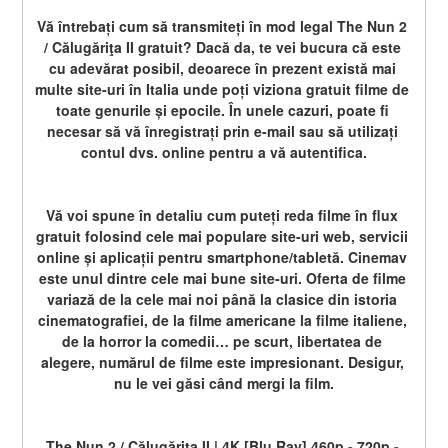
Vă întrebați cum să transmiteți în mod legal The Nun 2 
/ Călugăriţa II gratuit? Dacă da, te vei bucura că este 
cu adevărat posibil, deoarece în prezent există mai 
multe site-uri în Italia unde poți viziona gratuit filme de 
toate genurile și epocile. În unele cazuri, poate fi 
necesar să vă înregistrați prin e-mail sau să utilizați 
contul dvs. online pentru a vă autentifica.
Vă voi spune în detaliu cum puteți reda filme în flux 
gratuit folosind cele mai populare site-uri web, servicii 
online și aplicații pentru smartphone/tabletă. Cinemav 
este unul dintre cele mai bune site-uri. Oferta de filme 
variază de la cele mai noi până la clasice din istoria 
cinematografiei, de la filme americane la filme italiene, 
de la horror la comedii… pe scurt, libertatea de 
alegere, numărul de filme este impresionant. Desigur, 
nu le vei găsi când mergi la film.
The Nun 2 / Călugăriţa II | 4K [Blu Ray] 460p - 720p - 