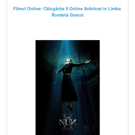
Filmul Online: Călugărița II Online Subtitrat în Limba 
Română Gratuit